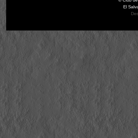
© Club d
El Salv
Des